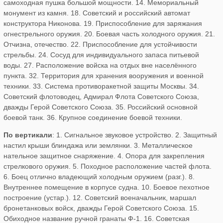
самоходная пушка большой мощности. 14. Мемориальный
монумент из камня. 18. Советский и российский автомат
конструктора Никонова. 19. Приспособление для заряжания
огнестрельного оружия. 20. Боевая часть холодного оружия. 21.
Отчизна, отечество. 22. Приспособление для устойчивости
стрельбы. 24. Сосуд для индивидуального запаса питьевой
воды. 27. Расположение войска на отдых вне населённого
пункта. 32. Территория для хранения вооружения и военной
техники. 33. Система противоракетной защиты Москвы. 34.
Советский флотоводец, Адмирал Флота Советского Союза,
дважды Герой Советского Союза. 35. Российский основной
боевой танк. 36. Крупное соединение боевой техники.
По вертикали
: 1. Сигнальное звуковое устройство. 2. Защитный
настил крыши блиндажа или землянки. 3. Металлическое
нательное защитное снаряжение. 4. Опора для закрепления
стрелкового оружия. 5. Походное расположение частей флота.
6. Боец отлично владеющий холодным оружием (разг.). 8.
Внутреннее помещение в корпусе судна. 10. Боевое пехотное
построение (устар.). 12. Советский военачальник, маршал
бронетанковых войск, дважды Герой Советского Союза. 15.
Обиходное название ручной гранаты Ф-1. 16. Советская