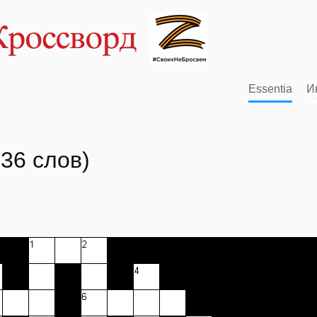
Essentia
И
36 слов)