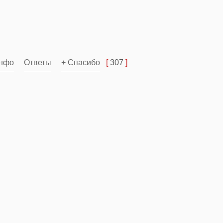
нфо
Ответы
+ Спасибо
[
307
]