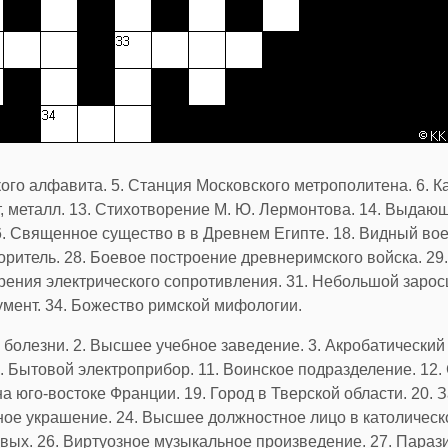
кого алфавита. 5. Станция Московского метрополитена. 6. К
, металл. 13. Стихотворение М. Ю. Лермонтова. 14. Выдающ
. Священное существо в в Древнем Египте. 18. Видный воен
воритель. 28. Боевое построение древнеримского войска. 2
рения электрического сопротивления. 31. Небольшой заросш
умент. 34. Божество римской мифологии.
 болезни. 2. Высшее учебное заведение. 3. Акробатический
8. Бытовой электроприбор. 11. Воинское подразделение. 12
а юго-востоке Франции. 19. Город в Тверской области. 20.
ное украшение. 24. Высшее должностное лицо в католическо
вых. 26. Виртуозное музыкальное произведение. 27. Параз