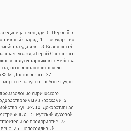
ая единица площади. 6. Первый в
портивный снаряд. 11. Государство
семейства удавов. 18. Клавишный
 маршал, дважды Герой Советского
ников и полукустарников семейства
цирка, основоположник школы
Ф. М. Достоевского. 37.
е морское парусно-гребное судно.
 произведение лирического
водорастворимыми красками. 5.
мейства куньих. 10. Декоративная
ястребиных. 15. Русский духовой
строительное предприятие. 22.
Твена. 25. Непоседливый,