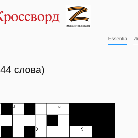
Essentia
И
44 слова)