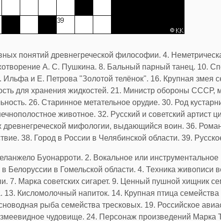
овных понятий древнегреческой философии. 4. Неметрическ
хотворение А. С. Пушкина. 8. Бальный парный танец. 10. С
 Ильфа и Е. Петрова "Золотой телёнок". 16. Крупная змея 
ость для хранения жидкостей. 21. Министр обороны СССР,
ьность. 26. Старинное метательное орудие. 30. Род кустар
ечнополостное животное. 32. Русский и советский артист 
 древнегреческой мифологии, выдающийся воин. 36. Роман 
ие. 38. Город в России в Челябинской области. 39. Русско
еланжело Буонарроти. 2. Вокальное или инструментальное
 в Белоруссии в Гомельской области. 4. Техника живописи 
. 7. Марка советских сигарет. 9. Ценный пушной хищник се
 13. Кисломолочный напиток. 14. Крупная птица семейства 
сноводная рыба семейства тресковых. 19. Российское авиа
 змеевидное чудовище. 24. Персонаж произведений Марка 