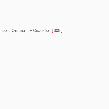
нфо
Ответы
+ Спасибо
[
308
]