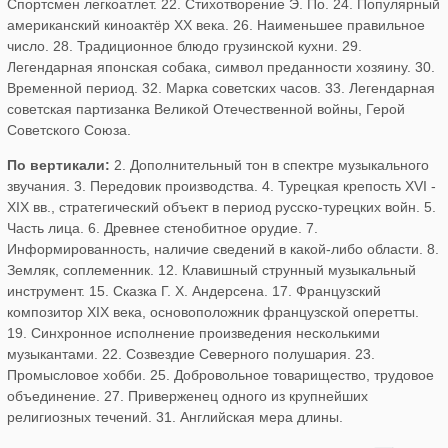
Спортсмен легкоатлет. 22. Стихотворение Э. По. 24. Популярный
американский киноактёр ХХ века. 26. Наименьшее правильное
число. 28. Традиционное блюдо грузинской кухни. 29.
Легендарная японская собака, символ преданности хозяину. 30.
Временной период. 32. Марка советских часов. 33. Легендарная
советская партизанка Великой Отечественной войны, Герой
Советского Союза.
По вертикали:
2. Дополнительный тон в спектре музыкального
звучания. 3. Передовик производства. 4. Турецкая крепость XVI -
XIX вв., стратегический объект в период русско-турецких войн. 5.
Часть лица. 6. Древнее стенобитное орудие. 7.
Информированность, наличие сведений в какой-либо области. 8.
Земляк, соплеменник. 12. Клавишный струнный музыкальный
инструмент. 15. Сказка Г. Х. Андерсена. 17. Французский
композитор XIX века, основоположник французской оперетты.
19. Синхронное исполнение произведения несколькими
музыкантами. 22. Созвездие Северного полушария. 23.
Промысловое хобби. 25. Добровольное товарищество, трудовое
объединение. 27. Приверженец одного из крупнейших
религиозных течений. 31. Английская мера длины.