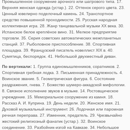
Промышленное сооружение арочного или шатрового типа. 17.
Верхняя женская одежда (устар.). 22. Оттенок серого цвета. 23.
Ценный ювелирно поделочный камень. 24. Транспортное
средство повышенной проходимости. 25. Русская народная
коллективная игра. 28. Жанр танцевальной музыки XX века. 30.
Испанское белое креплёное вино. 31. Мелкое предприятие
торговли. 35. Серия советских автоматических межпланетных
станций. 37. Рыболовное приспособление. 38. Спортивная
площадка. 39. Французский писатель новеллист XIX в. 40.
Сумятица, беспорядок. 41. Небольшой двухместный диван.
По вертикали:
1. Группа единомышленников, соратников. 2.
Спортивная гребная лодка. 3. Письменная принадлежность. 4.
Воинское звание. 5. Геометрическая фигура. 6. Состояние
раздражения, гнева. 7. Божество шумеро-аккадской мифологии.
8. Связное исполнение звуков в музыке. 14. Ростовщическое
учреждение. 15. Мемориальное сооружение из камня. 18.
Рассказ А. И. Куприна. 19. День недели. 20. Женское имя. 21.
Духовой музыкальный инструмент. 26. Лодочная или паромная
речная переправа. 27. Изменник, предатель. 29. Чрезвычайно
жестокий религиозный фанатик (устар.). 32. Воинское
соединение. 33. Разбойник-изгой на Кавказе. 34. Небольшое