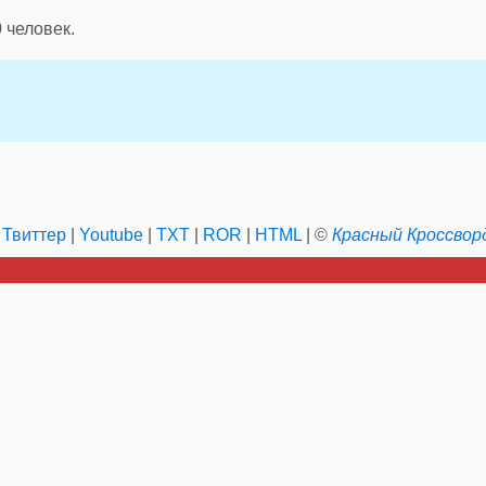
0
человек.
|
Твиттер
|
Youtube
|
TXT
|
ROR
|
HTML
| ©
Красный Кроссвор