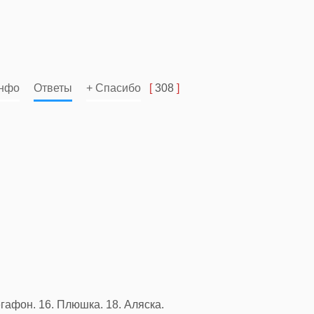
нфо
Ответы
+ Спасибо
[
308
]
Мегафон. 16. Плюшка. 18. Аляска.