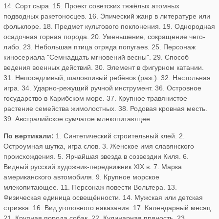
14. Сорт сыра. 15. Проект советских тяжёлых атомных
подводных ракетоносцев. 16. Эпический жанр в литературе или
фольклоре. 18. Предмет культового поклонения. 19. Однородная
осадочная горная порода. 20. Уменьшение, сокращение чего-
либо. 23. Небольшая птица отряда попугаев. 25. Персонаж
киносериала "Семнадцать мгновений весны". 29. Способ
ведения военных действий. 30. Элемент в фигурном катании.
31. Непоседливый, шаловливый ребёнок (разг.). 32. Настольная
игра. 34. Ударно-режущий ручной инструмент. 36. Островное
государство в Карибском море. 37. Крупное травянистое
растение семейства жимолостных. 38. Родовая кровная месть.
39. Австралийское сумчатое млекопитающее.
По вертикали:
1. Синтетический строительный клей. 2.
Остроумная шутка, игра слов. 3. Женское имя славянского
происхождения. 5. Ярчайшая звезда в созвездии Киля. 6.
Видный русский художник-передвижник XIX в. 7. Марка
американского автомобиля. 9. Крупное морское
млекопитающее. 11. Персонаж повести Вольтера. 13.
Физическая единица освещённости. 14. Мужская или детская
стрижка. 16. Вид уголовного наказания. 17. Календарный месяц.
21. Крупная порода собак. 22. Кулинарная пряность. 23.