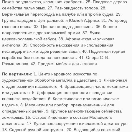
Показное удальство, излишняя храбрость. 25. Плодовое дерево
семейства пальмовых. 27. Разновидность топора. 28.
Вертикальная перегородка на палубе или в трюме судна. 29.
Группа народов в Центральной. и Южной Африке. 31. Астероид
главного пояса. 33. Ценная порода древесины. 36. Конное
подразделение в древнеримской армии. 37. Буква
церковнославянской азбуки. 38. Африканская карликовая
антилопа. 39. Способность нахождения и использования
нестандартных методов решения задач. 40. Подземная горная
выработка без выхода на поверхность. 41. Опера С. В.
Рахманинова. 42. Предмет мебели для лежания.
По вертикали:
1. Центр народного искусства по
художественной обработке металла в Дагестане. 3. Личиночная
стадия развития насекомого. 4. Вращающаяся часть механизма
или двигателя. 5. Деформация поверхности в следствии
внешнего воздействия. 6. Косметическое или гигиеническое
изделие. 8. Механизм или прибор, предназначенный для
определённых целей. 9. Крупное млекопитающее семейства
хомяковых. 16. Остров Индонезии в составе Малайского
архипелага. 17. Культовое сооружение в исламской архитектуре.
18. Садовый ручной инструмент. 20. Выдающийся советский