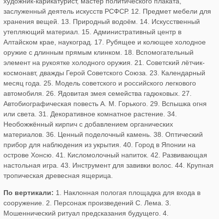
художник-карикатурист, мастер политического плаката,
заслуженный деятель искусств РСФСР. 12. Предмет мебели для
хранения вещей. 13. Природный водоём. 14. Искусственный
утепляющий материал. 15. Административный центр в
Алтайском крае, наукоград. 17. Рубящее и колющее холодное
оружие с длинным прямым клинком. 18. Вспомогательный
элемент на рукоятке холодного оружия. 21. Советский лётчик-
космонавт, дважды Герой Советского Союза. 23. Календарный
месяц года. 25. Модель советского и российского легкового
автомобиля. 26. Ядовитая змея семейства гадюковых. 27.
Автобиографическая повесть А. М. Горького. 29. Вспышка огня
или света. 31. Декоративное комнатное растение. 34.
Необожжённый кирпич с добавлением органических
материалов. 36. Ценный поделочный камень. 38. Оптический
прибор для наблюдения из укрытия. 40. Город в Японии на
острове Хонсю. 41. Кисломолочный напиток. 42. Развивающая
настольная игра. 43. Инструмент для завивки волос. 44. Крупная
тропическая древесная ящерица.
По вертикали:
1. Наклонная пологая площадка для входа в
сооружение. 2. Персонаж произведений С. Лема. 3.
Мошеннический ритуал предсказания будущего. 4.