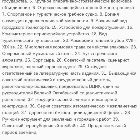
государства. 5. Крупное оперативно-стратегическое войсковое
объединение. 6. Отрезок являющийся стороной многогранника.
7. Спортивное и туристическое гребное судно. 8. Богиня
возмездия в древнегреческой мифологии. 9. Архаичный вид
городского транспорта. 15. Устройство для пожаротушения. 16.
Компьютерное периферийное устройство. 18. Вид
туристического путешествия. 20. Армейский головной убор XVIII-
XIX вв. 22. Многолетняя кормовая трава семейства злаковых. 23.
Современный музыкальный стиль. 24. Буква греческого
алфавита. 25. Сорт сыра. 28. Советский писатель, сценарист,
журналист, военный корреспондент. 29. Сотрудник
ответственный за литературную часть издания. 31. Выдающийся
советский политический и государственный деятель,
революционер-большевик, председатель ВЦИК, один из
руководителей Великой Октябрьской социалистической
революции. 32. Несущий силовой элемент инженерной
конструкции. 36. Серия советских автоматических межпланетных
станций. 37. Деревянная ёмкость цилиндрической формы. 38.
Ручной инструмент для земляных и горняцких работ. 39.
Советский зерноуборочный комбайн. 40. Продолжительный
период времени.