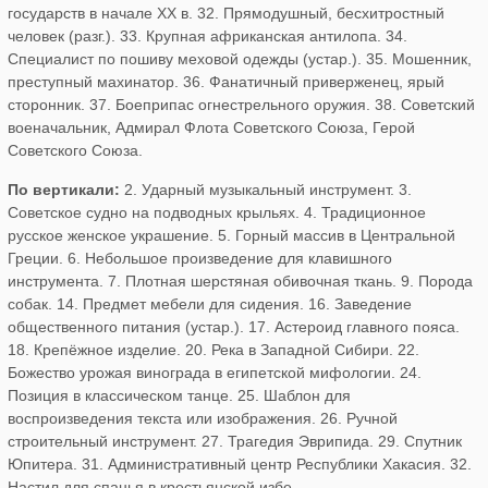
государств в начале XX в. 32. Прямодушный, бесхитростный
человек (разг.). 33. Крупная африканская антилопа. 34.
Специалист по пошиву меховой одежды (устар.). 35. Мошенник,
преступный махинатор. 36. Фанатичный приверженец, ярый
сторонник. 37. Боеприпас огнестрельного оружия. 38. Советский
военачальник, Адмирал Флота Советского Союза, Герой
Советского Союза.
По вертикали:
2. Ударный музыкальный инструмент. 3.
Советское судно на подводных крыльях. 4. Традиционное
русское женское украшение. 5. Горный массив в Центральной
Греции. 6. Небольшое произведение для клавишного
инструмента. 7. Плотная шерстяная обивочная ткань. 9. Порода
собак. 14. Предмет мебели для сидения. 16. Заведение
общественного питания (устар.). 17. Астероид главного пояса.
18. Крепёжное изделие. 20. Река в Западной Сибири. 22.
Божество урожая винограда в египетской мифологии. 24.
Позиция в классическом танце. 25. Шаблон для
воспроизведения текста или изображения. 26. Ручной
строительный инструмент. 27. Трагедия Эврипида. 29. Спутник
Юпитера. 31. Административный центр Республики Хакасия. 32.
Настил для спанья в крестьянской избе.