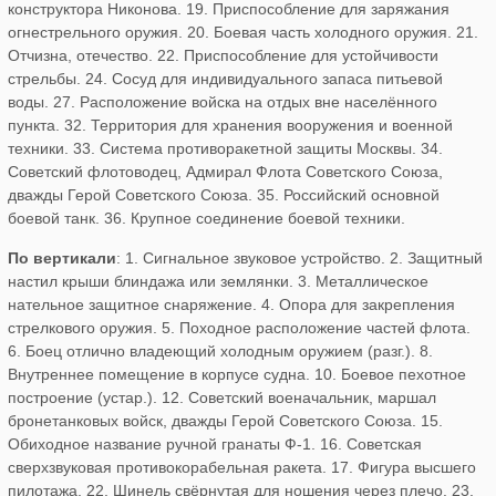
конструктора Никонова. 19. Приспособление для заряжания
огнестрельного оружия. 20. Боевая часть холодного оружия. 21.
Отчизна, отечество. 22. Приспособление для устойчивости
стрельбы. 24. Сосуд для индивидуального запаса питьевой
воды. 27. Расположение войска на отдых вне населённого
пункта. 32. Территория для хранения вооружения и военной
техники. 33. Система противоракетной защиты Москвы. 34.
Советский флотоводец, Адмирал Флота Советского Союза,
дважды Герой Советского Союза. 35. Российский основной
боевой танк. 36. Крупное соединение боевой техники.
По вертикали
: 1. Сигнальное звуковое устройство. 2. Защитный
настил крыши блиндажа или землянки. 3. Металлическое
нательное защитное снаряжение. 4. Опора для закрепления
стрелкового оружия. 5. Походное расположение частей флота.
6. Боец отлично владеющий холодным оружием (разг.). 8.
Внутреннее помещение в корпусе судна. 10. Боевое пехотное
построение (устар.). 12. Советский военачальник, маршал
бронетанковых войск, дважды Герой Советского Союза. 15.
Обиходное название ручной гранаты Ф-1. 16. Советская
сверхзвуковая противокорабельная ракета. 17. Фигура высшего
пилотажа. 22. Шинель свёрнутая для ношения через плечо. 23.