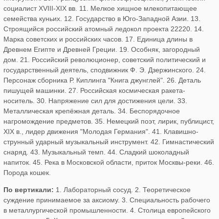
социалист XVIII-XIX вв. 11. Мелкое хищное млекопитающее
семейства куньих. 12. Государство в Юго-Западной Азии. 13.
Строящийся российский атомный ледокол проекта 22220. 14.
Марка советских и российских часов. 17. Единица длины в
Древнем Египте и Древней Греции. 19. Особняк, загородный
дом. 21. Российский революционер, советский политический и
государственный деятель, сподвижник Ф. Э. Дзержинского. 24.
Персонаж сборника Р. Киплинга "Книга джунглей". 26. Деталь
пишущей машинки. 27. Российская космическая ракета-
носитель. 30. Напряжение сил для достижения цели. 33.
Металлическая крепёжная деталь. 34. Беспорядочное
нагромождение предметов. 35. Немецкий поэт, лирик, публицист,
XIX в., лидер движения "Молодая Германия". 41. Клавишно-
струнный ударный музыкальный инструмент. 42. Гимнастический
снаряд. 43. Музыкальный темп. 44. Сладкий шоколадный
напиток. 45. Река в Московской области, приток Москвы-реки. 46.
Порода кошек.
По вертикали:
1. Лабораторный сосуд. 2. Теоретическое
суждение принимаемое за аксиому. 3. Специальность рабочего
в металлургической промышленности. 4. Столица европейского