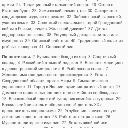
армии. 24. Традиционный итальянский десерт. 26. Озеро в
Екатеринбурге. 28. Химический элемент, газ. 30. Сахаристое
кондитерское изделие с орехами. 32. Заброшенный, заросший
участок земли. 33. Советский военачальник, герой Гражданской
войны в России, начдив "Железной дивизии". 37. Деталь
водопроводного крана. 38. Регулярный доход с капитала или
имущества. 39. Офисный работник. 40. Традиционный салат из
рыбных консервов. 41. Опросный лист.
По вертикали:
2. Кулинарное блюдо из яиц. 3. Спортивный
снаряд. 4. Российский атомный ледокол. 5. Божество медицины
в древнегреческой мифологии. 6. Рыболовная снасть. 7.
Женское имя скандинавского происхождения. 8. Река в
Свердловской области, приток Ницы. 9. Гимнастическое
упражнение. 11. Город в Японии, административный центр. 17.
Домашнее парнокопытное животное семейства верблюдовых.
18. Вечнозелёный ядовитый кустарник семейства кутровых. 20.
Бразильский писатель и общественный деятель XX в,
представитель соцреализма. 22. Углубление в почве на пути
движения водного потока. 25. Работник театра и кино. 26.
Мучное кондитерское изделие. 27. Деталь швейной или