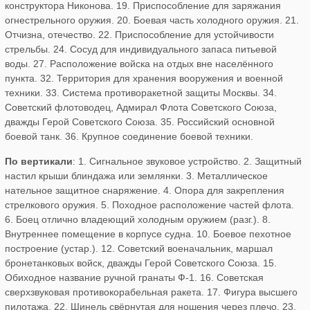
конструктора Никонова. 19. Приспособление для заряжания
огнестрельного оружия. 20. Боевая часть холодного оружия. 21.
Отчизна, отечество. 22. Приспособление для устойчивости
стрельбы. 24. Сосуд для индивидуального запаса питьевой
воды. 27. Расположение войска на отдых вне населённого
пункта. 32. Территория для хранения вооружения и военной
техники. 33. Система противоракетной защиты Москвы. 34.
Советский флотоводец, Адмирал Флота Советского Союза,
дважды Герой Советского Союза. 35. Российский основной
боевой танк. 36. Крупное соединение боевой техники.
По вертикали
: 1. Сигнальное звуковое устройство. 2. Защитный
настил крыши блиндажа или землянки. 3. Металлическое
нательное защитное снаряжение. 4. Опора для закрепления
стрелкового оружия. 5. Походное расположение частей флота.
6. Боец отлично владеющий холодным оружием (разг.). 8.
Внутреннее помещение в корпусе судна. 10. Боевое пехотное
построение (устар.). 12. Советский военачальник, маршал
бронетанковых войск, дважды Герой Советского Союза. 15.
Обиходное название ручной гранаты Ф-1. 16. Советская
сверхзвуковая противокорабельная ракета. 17. Фигура высшего
пилотажа. 22. Шинель свёрнутая для ношения через плечо. 23.