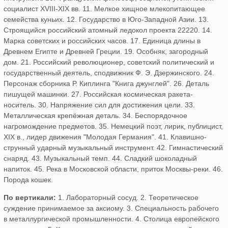
социалист XVIII-XIX вв. 11. Мелкое хищное млекопитающее
семейства куньих. 12. Государство в Юго-Западной Азии. 13.
Строящийся российский атомный ледокол проекта 22220. 14.
Марка советских и российских часов. 17. Единица длины в
Древнем Египте и Древней Греции. 19. Особняк, загородный
дом. 21. Российский революционер, советский политический и
государственный деятель, сподвижник Ф. Э. Дзержинского. 24.
Персонаж сборника Р. Киплинга "Книга джунглей". 26. Деталь
пишущей машинки. 27. Российская космическая ракета-
носитель. 30. Напряжение сил для достижения цели. 33.
Металлическая крепёжная деталь. 34. Беспорядочное
нагромождение предметов. 35. Немецкий поэт, лирик, публицист,
XIX в., лидер движения "Молодая Германия". 41. Клавишно-
струнный ударный музыкальный инструмент. 42. Гимнастический
снаряд. 43. Музыкальный темп. 44. Сладкий шоколадный
напиток. 45. Река в Московской области, приток Москвы-реки. 46.
Порода кошек.
По вертикали:
1. Лабораторный сосуд. 2. Теоретическое
суждение принимаемое за аксиому. 3. Специальность рабочего
в металлургической промышленности. 4. Столица европейского