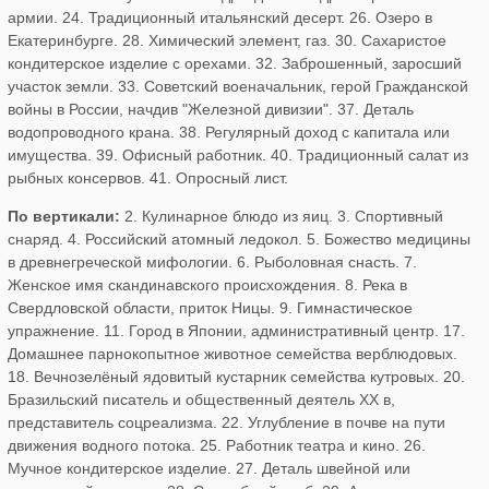
армии. 24. Традиционный итальянский десерт. 26. Озеро в
Екатеринбурге. 28. Химический элемент, газ. 30. Сахаристое
кондитерское изделие с орехами. 32. Заброшенный, заросший
участок земли. 33. Советский военачальник, герой Гражданской
войны в России, начдив "Железной дивизии". 37. Деталь
водопроводного крана. 38. Регулярный доход с капитала или
имущества. 39. Офисный работник. 40. Традиционный салат из
рыбных консервов. 41. Опросный лист.
По вертикали:
2. Кулинарное блюдо из яиц. 3. Спортивный
снаряд. 4. Российский атомный ледокол. 5. Божество медицины
в древнегреческой мифологии. 6. Рыболовная снасть. 7.
Женское имя скандинавского происхождения. 8. Река в
Свердловской области, приток Ницы. 9. Гимнастическое
упражнение. 11. Город в Японии, административный центр. 17.
Домашнее парнокопытное животное семейства верблюдовых.
18. Вечнозелёный ядовитый кустарник семейства кутровых. 20.
Бразильский писатель и общественный деятель XX в,
представитель соцреализма. 22. Углубление в почве на пути
движения водного потока. 25. Работник театра и кино. 26.
Мучное кондитерское изделие. 27. Деталь швейной или