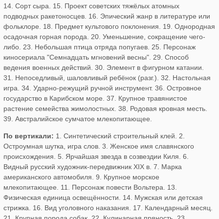
14. Сорт сыра. 15. Проект советских тяжёлых атомных
подводных ракетоносцев. 16. Эпический жанр в литературе или
фольклоре. 18. Предмет культового поклонения. 19. Однородная
осадочная горная порода. 20. Уменьшение, сокращение чего-
либо. 23. Небольшая птица отряда попугаев. 25. Персонаж
киносериала "Семнадцать мгновений весны". 29. Способ
ведения военных действий. 30. Элемент в фигурном катании.
31. Непоседливый, шаловливый ребёнок (разг.). 32. Настольная
игра. 34. Ударно-режущий ручной инструмент. 36. Островное
государство в Карибском море. 37. Крупное травянистое
растение семейства жимолостных. 38. Родовая кровная месть.
39. Австралийское сумчатое млекопитающее.
По вертикали:
1. Синтетический строительный клей. 2.
Остроумная шутка, игра слов. 3. Женское имя славянского
происхождения. 5. Ярчайшая звезда в созвездии Киля. 6.
Видный русский художник-передвижник XIX в. 7. Марка
американского автомобиля. 9. Крупное морское
млекопитающее. 11. Персонаж повести Вольтера. 13.
Физическая единица освещённости. 14. Мужская или детская
стрижка. 16. Вид уголовного наказания. 17. Календарный месяц.
21. Крупная порода собак. 22. Кулинарная пряность. 23.