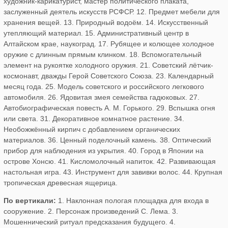
художник-карикатурист, мастер политического плаката,
заслуженный деятель искусств РСФСР. 12. Предмет мебели для
хранения вещей. 13. Природный водоём. 14. Искусственный
утепляющий материал. 15. Административный центр в
Алтайском крае, наукоград. 17. Рубящее и колющее холодное
оружие с длинным прямым клинком. 18. Вспомогательный
элемент на рукоятке холодного оружия. 21. Советский лётчик-
космонавт, дважды Герой Советского Союза. 23. Календарный
месяц года. 25. Модель советского и российского легкового
автомобиля. 26. Ядовитая змея семейства гадюковых. 27.
Автобиографическая повесть А. М. Горького. 29. Вспышка огня
или света. 31. Декоративное комнатное растение. 34.
Необожжённый кирпич с добавлением органических
материалов. 36. Ценный поделочный камень. 38. Оптический
прибор для наблюдения из укрытия. 40. Город в Японии на
острове Хонсю. 41. Кисломолочный напиток. 42. Развивающая
настольная игра. 43. Инструмент для завивки волос. 44. Крупная
тропическая древесная ящерица.
По вертикали:
1. Наклонная пологая площадка для входа в
сооружение. 2. Персонаж произведений С. Лема. 3.
Мошеннический ритуал предсказания будущего. 4.