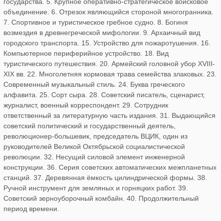
государства. 5. Крупное оперативно-стратегическое войсковое
объединение. 6. Отрезок являющийся стороной многогранника.
7. Спортивное и туристическое гребное судно. 8. Богиня
возмездия в древнегреческой мифологии. 9. Архаичный вид
городского транспорта. 15. Устройство для пожаротушения. 16.
Компьютерное периферийное устройство. 18. Вид
туристического путешествия. 20. Армейский головной убор XVIII-
XIX вв. 22. Многолетняя кормовая трава семейства злаковых. 23.
Современный музыкальный стиль. 24. Буква греческого
алфавита. 25. Сорт сыра. 28. Советский писатель, сценарист,
журналист, военный корреспондент. 29. Сотрудник
ответственный за литературную часть издания. 31. Выдающийся
советский политический и государственный деятель,
революционер-большевик, председатель ВЦИК, один из
руководителей Великой Октябрьской социалистической
революции. 32. Несущий силовой элемент инженерной
конструкции. 36. Серия советских автоматических межпланетных
станций. 37. Деревянная ёмкость цилиндрической формы. 38.
Ручной инструмент для земляных и горняцких работ. 39.
Советский зерноуборочный комбайн. 40. Продолжительный
период времени.