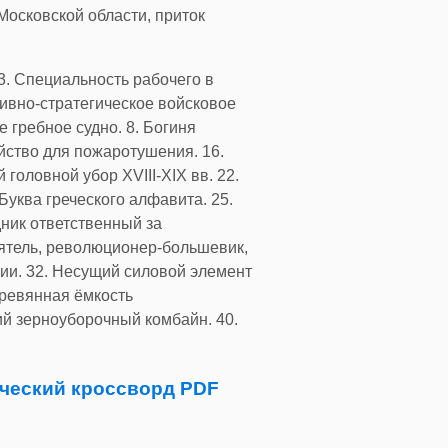
Московской области, приток
3. Специальность рабочего в
тивно-стратегическое войсковое
 гребное судно. 8. Богиня
йство для пожаротушения. 16.
головной убор XVIII-XIX вв. 22.
уква греческого алфавита. 25.
дник ответственный за
еятель, революционер-большевик,
ии. 32. Несущий силовой элемент
еревянная ёмкость
ий зерноуборочный комбайн. 40.