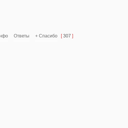
нфо
Ответы
+ Спасибо
[
307
]