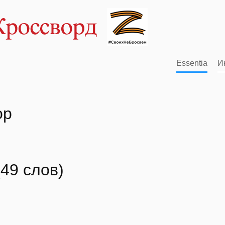
Essentia
И
ор
49 слов)