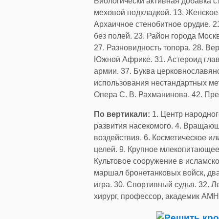
Биологически активная добавка с
меховой подкладкой. 13. Женское
Архаичное стенобитное орудие. 2
без полей. 23. Район города Моск
27. Разновидность топора. 28. Ве
Южной Африке. 31. Астероид глав
армии. 37. Буква церковнославян
использования нестандартных мет
Опера С. В. Рахманинова. 42. Пр
По вертикали:
1. Центр народног
развития насекомого. 4. Вращающ
воздействия. 6. Косметическое и
целей. 9. Крупное млекопитающее
Культовое сооружение в исламско
маршал бронетанковых войск, два
игра. 30. Спортивный судья. 32. 
хирург, профессор, академик АМН 