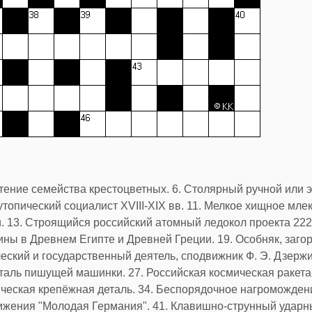
ение семейства крестоцветных. 6. Столярный ручной или э
топический социалист XVIII-XIX вв. 11. Мелкое хищное мле
. 13. Строящийся российский атомный ледокол проекта 2222
ины в Древнем Египте и Древней Греции. 19. Особняк, заго
еский и государственный деятель, сподвижник Ф. Э. Дзержи
еталь пишущей машинки. 27. Российская космическая ракета
ическая крепёжная деталь. 34. Беспорядочное нагромождени
движения "Молодая Германия". 41. Клавишно-струнный ударн