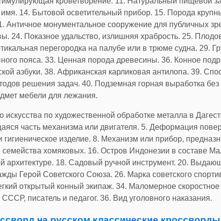
тимулирующая кроветворение. 11. Натуральный пищевой загу
 имя. 14. Бытовой осветительный прибор. 15. Порода крупн
1. Античное монументальное сооружение для публичных зре
вы. 24. Показное удальство, излишняя храбрость. 25. Плод
ртикальная перегородка на палубе или в трюме судна. 29. Г
ного пояса. 33. Ценная порода древесины. 36. Конное под
ской азбуки. 38. Африканская карликовая антилопа. 39. Сп
одов решения задач. 40. Подземная горная выработка без 
едмет мебели для лежания.
о искусства по художественной обработке металла в Дагест
аяся часть механизма или двигателя. 5. Деформация пове
ли гигиеническое изделие. 8. Механизм или прибор, предна
 семейства хомяковых. 16. Остров Индонезии в составе Мал
й архитектуре. 18. Садовый ручной инструмент. 20. Выдаю
жды Герой Советского Союза. 26. Марка советского спортив
Легкий открытый конный экипаж. 34. Маломерное скоростное
СССР, писатель и педагог. 36. Вид уголовного наказания.