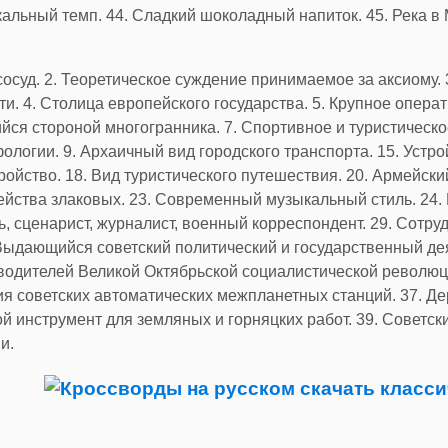
альный темп. 44. Сладкий шоколадный напиток. 45. Река в 
осуд. 2. Теоретическое суждение принимаемое за аксиому. 
. 4. Столица европейского государства. 5. Крупное опера
ся стороной многогранника. 7. Спортивное и туристическое
логии. 9. Архаичный вид городского транспорта. 15. Устро
ство. 18. Вид туристического путешествия. 20. Армейский 
йства злаковых. 23. Современный музыкальный стиль. 24. Б
ь, сценарист, журналист, военный корреспондент. 29. Сотру
 Выдающийся советский политический и государственный д
водителей Великой Октябрьской социалистической революц
ия советских автоматических межпланетных станций. 37. Д
й инструмент для земляных и горняцких работ. 39. Советск
и.