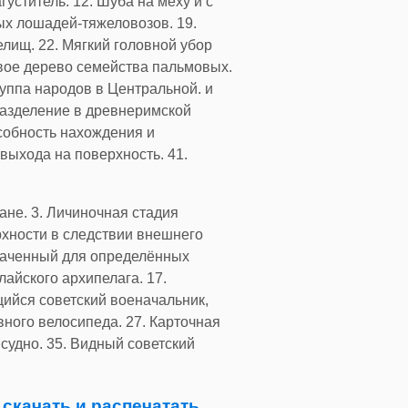
ститель. 12. Шуба на меху и с
ых лошадей-тяжеловозов. 19.
лищ. 22. Мягкий головной убор
овое дерево семейства пальмовых.
руппа народов в Центральной. и
разделение в древнеримской
особность нахождения и
выхода на поверхность. 41.
ане. 3. Личиночная стадия
рхности в следствии внешнего
значенный для определённых
айского архипелага. 17.
щийся советский военачальник,
ного велосипеда. 27. Карточная
 судно. 35. Видный советский