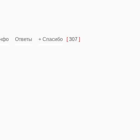
нфо
Ответы
+ Спасибо
[
307
]