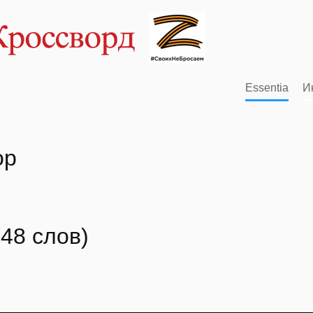
Essentia
И
ор
48 слов)