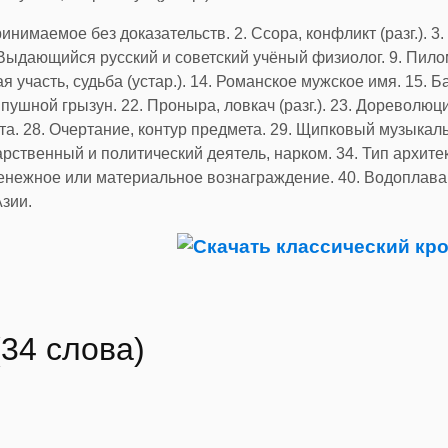
нимаемое без доказательств. 2. Ссора, конфликт (разг.). 3.
 Выдающийся русский и советский учёный физиолог. 9. Пило
 участь, судьба (устар.). 14. Романское мужское имя. 15. Б
пушной грызун. 22. Проныра, ловкач (разг.). 23. Дореволю
та. 28. Очертание, контур предмета. 29. Щипковый музыкал
дарственный и политический деятель, нарком. 34. Тип архите
Денежное или материальное вознаграждение. 40. Водоплав
зии.
34 слова)